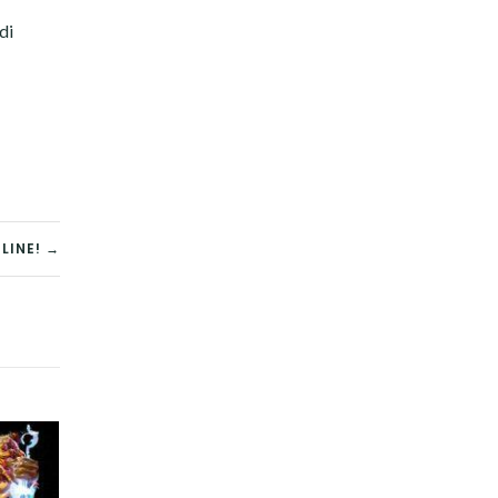
di
LINE! →