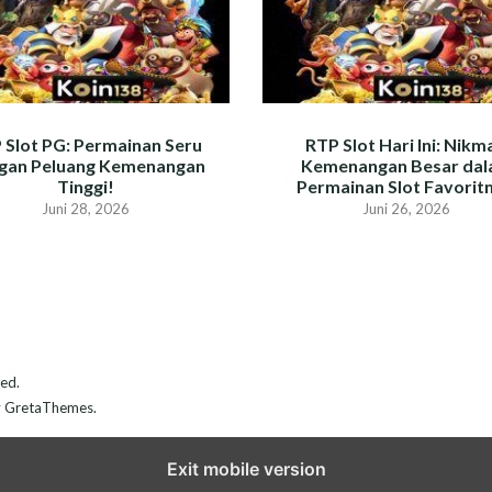
 Slot PG: Permainan Seru
RTP Slot Hari Ini: Nikm
gan Peluang Kemenangan
Kemenangan Besar da
Tinggi!
Permainan Slot Favorit
Juni 28, 2026
Juni 26, 2026
ved.
 GretaThemes.
Exit mobile version