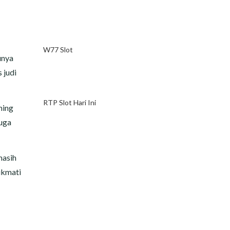
W77 Slot
unya
 judi
RTP Slot Hari Ini
ming
juga
masih
ikmati