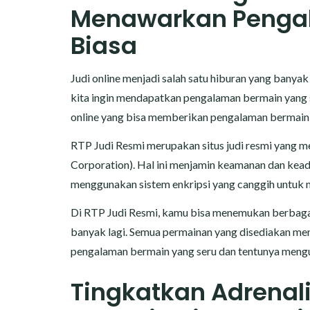
Menawarkan Pengal
Biasa
Judi online menjadi salah satu hiburan yang banya
kita ingin mendapatkan pengalaman bermain yang s
online yang bisa memberikan pengalaman bermain y
RTP Judi Resmi merupakan situs judi resmi yang m
Corporation). Hal ini menjamin keamanan dan keadi
menggunakan sistem enkripsi yang canggih untuk m
Di RTP Judi Resmi, kamu bisa menemukan berbagai j
banyak lagi. Semua permainan yang disediakan men
pengalaman bermain yang seru dan tentunya meng
Tingkatkan Adrenal