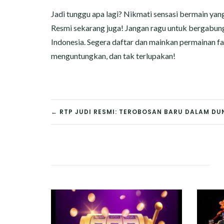
Jadi tunggu apa lagi? Nikmati sensasi bermain yan
Resmi sekarang juga! Jangan ragu untuk bergabung 
Indonesia. Segera daftar dan mainkan permainan f
menguntungkan, dan tak terlupakan!
NAVIGASI
← RTP JUDI RESMI: TEROBOSAN BARU DALAM DU
POS