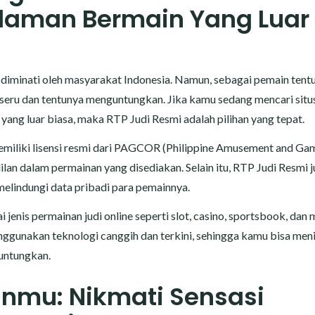
aman Bermain Yang Luar
k diminati oleh masyarakat Indonesia. Namun, sebagai pemain tent
eru dan tentunya menguntungkan. Jika kamu sedang mencari situs
ang luar biasa, maka RTP Judi Resmi adalah pilihan yang tepat.
emiliki lisensi resmi dari PAGCOR (Philippine Amusement and Ga
lan dalam permainan yang disediakan. Selain itu, RTP Judi Resmi 
elindungi data pribadi para pemainnya.
enis permainan judi online seperti slot, casino, sportsbook, dan 
ggunakan teknologi canggih dan terkini, sehingga kamu bisa men
untungkan.
inmu: Nikmati Sensasi