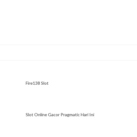
Fire138 Slot
Slot Online Gacor Pragmatic Hari Ini