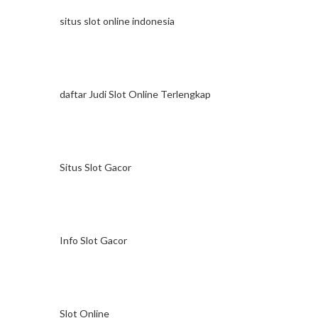
situs slot online indonesia
daftar Judi Slot Online Terlengkap
Situs Slot Gacor
Info Slot Gacor
Slot Online