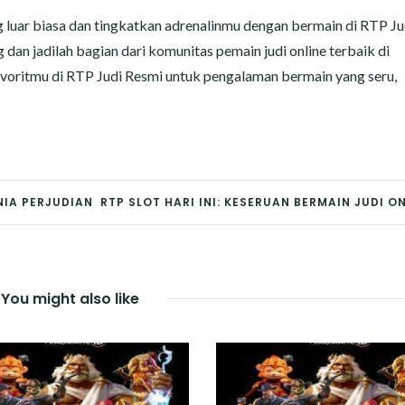
g luar biasa dan tingkatkan adrenalinmu dengan bermain di RTP Ju
dan jadilah bagian dari komunitas pemain judi online terbaik di
avoritmu di RTP Judi Resmi untuk pengalaman bermain yang seru,
NIA PERJUDIAN
RTP SLOT HARI INI: KESERUAN BERMAIN JUDI ON
You might also like