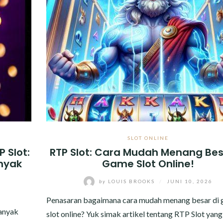
SLOT ONLINE
 Slot:
RTP Slot: Cara Mudah Menang Bes
anyak
Game Slot Online!
by
LOUIS BROOKS
/
JUNI 10, 2026
Penasaran bagaimana cara mudah menang besar di
banyak
slot online? Yuk simak artikel tentang RTP Slot yan