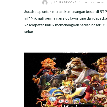
by
LOUIS BROOKS
/
JUNI 26, 2026
Sudah siap untuk meraih kemenangan besar di RTP 
ini? Nikmati permainan slot favoritmu dan dapatk
kesempatan untuk memenangkan hadiah besar! Yu
sekar