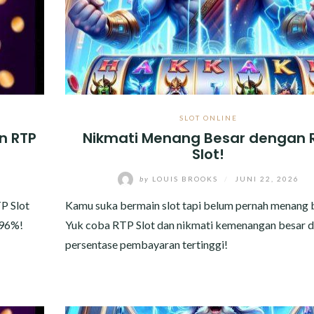
SLOT ONLINE
n RTP
Nikmati Menang Besar dengan 
Slot!
by
LOUIS BROOKS
/
JUNI 22, 2026
P Slot
Kamu suka bermain slot tapi belum pernah menang 
 96%!
Yuk coba RTP Slot dan nikmati kemenangan besar 
persentase pembayaran tertinggi!