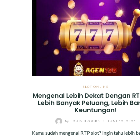
SLOT ONLINE
Mengenal Lebih Dekat Dengan RTP
Lebih Banyak Peluang, Lebih B
Keuntungan!
by
LOUIS BROOKS
/
JUNI 12, 2026
Kamu sudah mengenal RTP slot? Ingin tahu lebih 