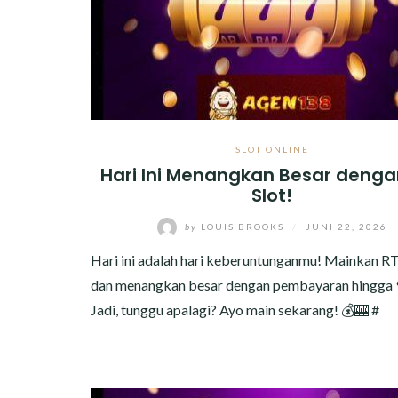
SLOT ONLINE
Hari Ini Menangkan Besar denga
Slot!
by
LOUIS BROOKS
/
JUNI 22, 2026
Hari ini adalah hari keberuntunganmu! Mainkan RT
dan menangkan besar dengan pembayaran hingga
Jadi, tunggu apalagi? Ayo main sekarang! 💰🎰 #