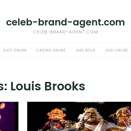
celeb-brand-agent.com
CELEB-BRAND-AGENT.COM
SLOT ONLINE
CASINO ONLINE
JUDI BOLA
JUDI ONLINE
s:
Louis Brooks