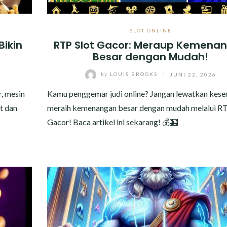
SLOT ONLINE
Bikin
RTP Slot Gacor: Meraup Kemena
Besar dengan Mudah!
by
LOUIS BROOKS
/
JUNI 22, 2026
, mesin
Kamu penggemar judi online? Jangan lewatkan kes
t dan
meraih kemenangan besar dengan mudah melalui RT
Gacor! Baca artikel ini sekarang! 💰🎰