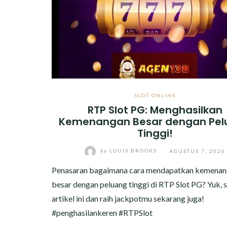
SLOT ONLINE
RTP Slot PG: Menghasilkan
Kemenangan Besar dengan Pel
Tinggi!
by
LOUIS BROOKS
/
AGUSTUS 7, 2026
Penasaran bagaimana cara mendapatkan kemena
besar dengan peluang tinggi di RTP Slot PG? Yuk, 
artikel ini dan raih jackpotmu sekarang juga!
#penghasilankeren #RTPSlot