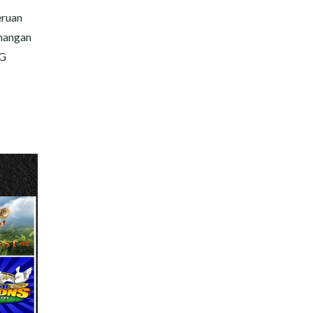
eruan
enangan
PG