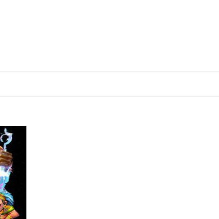
Fire138 Slot
Slot Online Gacor Pragmatic Hari Ini