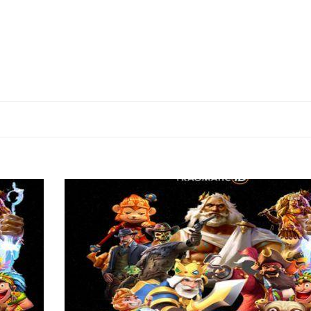
celeb-brand-agent.com
CELEB-BRAND-AGENT.COM
SLOT ONLINE
CASINO ONLINE
JUDI BOLA
JUDI ONLINE