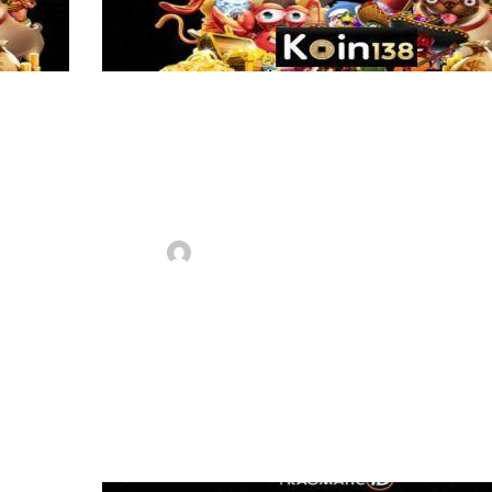
SLOT ONLINE
engan
RTP Slot Hari Ini: Nikmati Kemen
!
Besar dalam Permainan Slot
Favoritmu!
by
LOUIS BROOKS
/
JUNI 26, 2026
 seru
Sudah siap untuk meraih kemenangan besar di RTP S
ngsung
ini? Nikmati permainan slot favoritmu dan dapatkan
kesempatan untuk memenangkan hadiah besar! Yuk
sekar