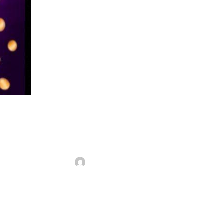
SLOT ONLINE
n RTP
Nikmati Menang Besar dengan 
Slot!
by
LOUIS BROOKS
/
JUNI 22, 2026
P Slot
Kamu suka bermain slot tapi belum pernah menang 
 96%!
Yuk coba RTP Slot dan nikmati kemenangan besar 
persentase pembayaran tertinggi!