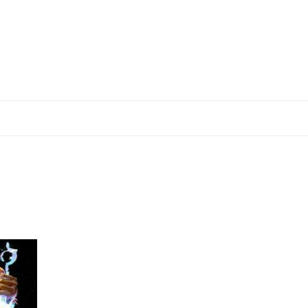
Fire138 Slot
Slot Online Gacor Pragmatic Hari Ini