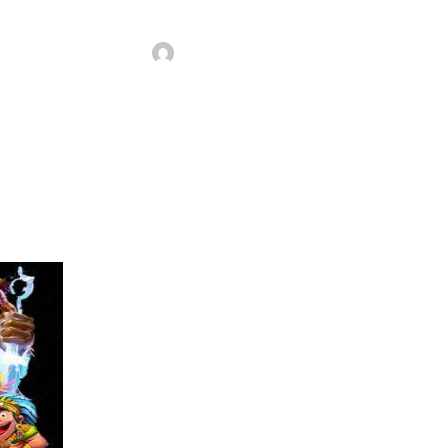
Selamat datang di dunia RTP Slot PG! Temukan kes
Slot hari
bermain slot favoritmu dan dapatkan peluang kem
an
yang tinggi. Yuk, coba sekarang! #slotonline #RTP
k, coba