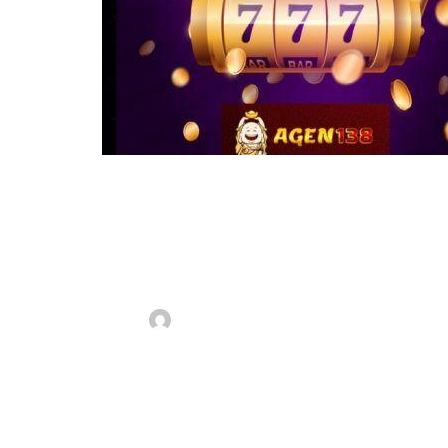
SLOT ONLINE
RTP Slot PG: Menghasilkan
Kemenangan Besar dengan Pel
Tinggi!
by
LOUIS BROOKS
/
AGUSTUS 7, 2026
Penasaran bagaimana cara mendapatkan kemena
besar dengan peluang tinggi di RTP Slot PG? Yuk, 
artikel ini dan raih jackpotmu sekarang juga!
#penghasilankeren #RTPSlot