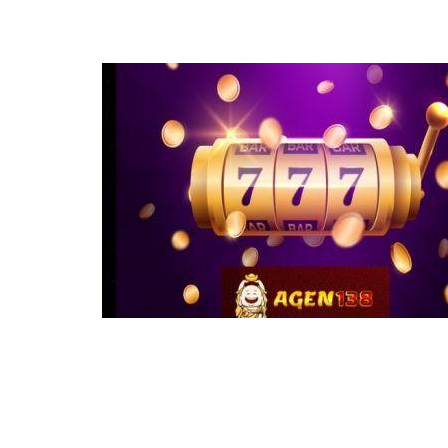
SLOT ONLINE
Mengenal Lebih Dekat Dengan RTP
Lebih Banyak Peluang, Lebih B
Keuntungan!
by
LOUIS BROOKS
/
JUNI 12, 2026
Kamu sudah mengenal RTP slot? Ingin tahu lebih 