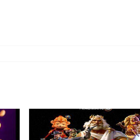
celeb-brand-agent.com
CELEB-BRAND-AGENT.COM
SLOT ONLINE
CASINO ONLINE
JUDI BOLA
JUDI ONLINE
s:
Louis Brooks