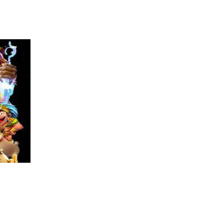
SLOT ONLINE
nangan
RTP Slot PG: Mainkan Slot Favori
t
dengan Peluang Kemenangan Tin
by
LOUIS BROOKS
/
JUNI 24, 2026