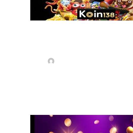
SLOT ONLINE
RTP Slot Gacor: Mesin Slot yang 
Jutaan Gacor!
by
LOUIS BROOKS
/
JUNI 22, 2026
Kamu suka bermain slot? Coba deh RTP Slot Gacor
slot yang bisa bikin jutaan gacor! Dapatkan jackpo
puaskan hasratmu untuk menang!