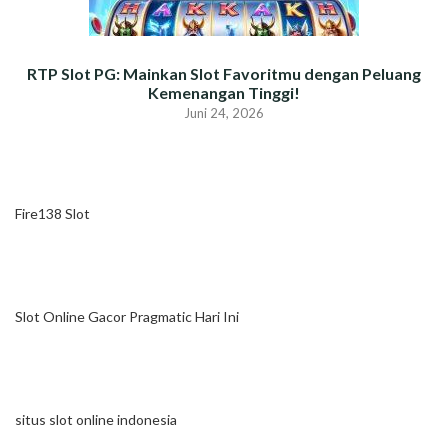
RTP Slot PG: Mainkan Slot Favoritmu dengan Peluang
Kemenangan Tinggi!
Juni 24, 2026
Fire138 Slot
Slot Online Gacor Pragmatic Hari Ini
situs slot online indonesia