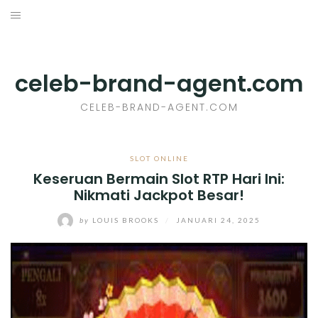
Skip
to
SLOT ONLINE
content
CASINO ONLINE
celeb-brand-agent.com
JUDI BOLA
CELEB-BRAND-AGENT.COM
JUDI ONLINE
SLOT ONLINE
Keseruan Bermain Slot RTP Hari Ini:
Nikmati Jackpot Besar!
by
LOUIS BROOKS
/
JANUARI 24, 2025