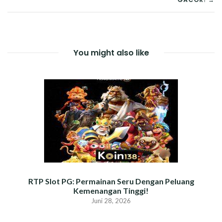
You might also like
RTP Slot PG: Permainan Seru Dengan Peluang
Kemenangan Tinggi!
Juni 28, 2026