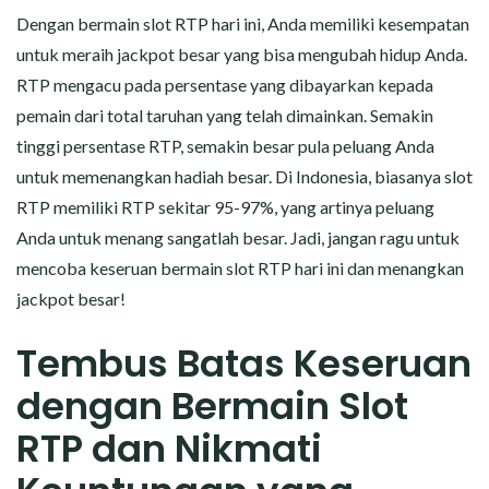
Dengan bermain slot RTP hari ini, Anda memiliki kesempatan
untuk meraih jackpot besar yang bisa mengubah hidup Anda.
RTP mengacu pada persentase yang dibayarkan kepada
pemain dari total taruhan yang telah dimainkan. Semakin
tinggi persentase RTP, semakin besar pula peluang Anda
untuk memenangkan hadiah besar. Di Indonesia, biasanya slot
RTP memiliki RTP sekitar 95-97%, yang artinya peluang
Anda untuk menang sangatlah besar. Jadi, jangan ragu untuk
mencoba keseruan bermain slot RTP hari ini dan menangkan
jackpot besar!
Tembus Batas Keseruan
dengan Bermain Slot
RTP dan Nikmati