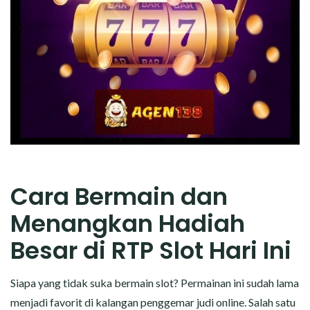
Cara Bermain dan
Menangkan Hadiah
Besar di RTP Slot Hari Ini
Siapa yang tidak suka bermain slot? Permainan ini sudah lama
menjadi favorit di kalangan penggemar judi online. Salah satu