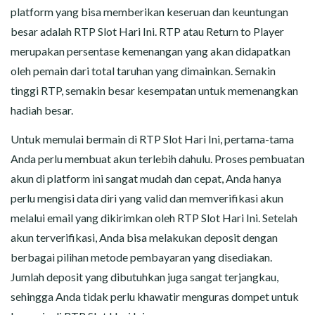
platform yang bisa memberikan keseruan dan keuntungan
besar adalah RTP Slot Hari Ini. RTP atau Return to Player
merupakan persentase kemenangan yang akan didapatkan
oleh pemain dari total taruhan yang dimainkan. Semakin
tinggi RTP, semakin besar kesempatan untuk memenangkan
hadiah besar.
Untuk memulai bermain di RTP Slot Hari Ini, pertama-tama
Anda perlu membuat akun terlebih dahulu. Proses pembuatan
akun di platform ini sangat mudah dan cepat, Anda hanya
perlu mengisi data diri yang valid dan memverifikasi akun
melalui email yang dikirimkan oleh RTP Slot Hari Ini. Setelah
akun terverifikasi, Anda bisa melakukan deposit dengan
berbagai pilihan metode pembayaran yang disediakan.
Jumlah deposit yang dibutuhkan juga sangat terjangkau,
sehingga Anda tidak perlu khawatir menguras dompet untuk