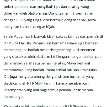
beberapa bulan dan mengikuti tips dan strategi yang
diberikan oleh platform ini. Dia juga memilih permainan
dengan RTP yang tinggi dan bermain dengan sabar, serta
mengatur taruhan dengan bijak.
Selain Agus, masih banyak kisah sukses lainnya dari pemain di
RTP Slot Hari Ini. Pemain lain bernama Maya juga berhasil
memenangkan hadiah besar dengan mengikuti turnamen
yang diadakan oleh platform ini. Dengan mengumpulkan poin
dan menjadi salah satu pemain teratas, Maya berhasil
membawa pulang hadiah utama senilai ratusan juta rupiah.
Dia juga mengaku senang dengan sistem turnamen yang
diadakan oleh RTP Slot Hari Ini, karena memberikan
kesempatan yang adil bagi semua pemain untuk meraih
kemenangan.
Kisah sukses ini membuktikan bahwa RTP Slot Hari Ini bukan