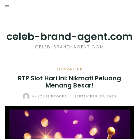
Skip
to
SLOT ONLINE
content
CASINO ONLINE
celeb-brand-agent.com
JUDI BOLA
CELEB-BRAND-AGENT.COM
JUDI ONLINE
SLOT ONLINE
RTP Slot Hari Ini: Nikmati Peluang
Menang Besar!
by
LOUIS BROOKS
/
SEPTEMBER 29, 2025