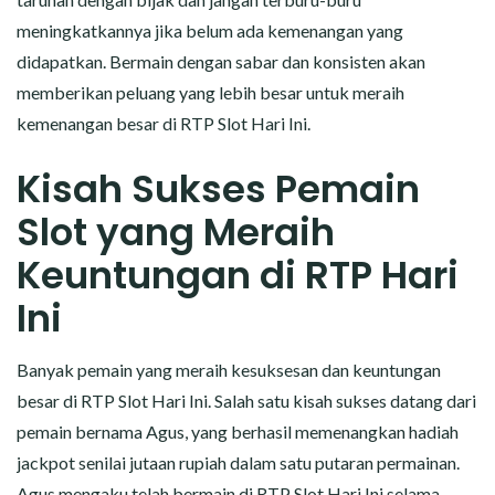
meningkatkannya jika belum ada kemenangan yang
didapatkan. Bermain dengan sabar dan konsisten akan
memberikan peluang yang lebih besar untuk meraih
kemenangan besar di RTP Slot Hari Ini.
Kisah Sukses Pemain
Slot yang Meraih
Keuntungan di RTP Hari
Ini
Banyak pemain yang meraih kesuksesan dan keuntungan
besar di RTP Slot Hari Ini. Salah satu kisah sukses datang dari
pemain bernama Agus, yang berhasil memenangkan hadiah
jackpot senilai jutaan rupiah dalam satu putaran permainan.
Agus mengaku telah bermain di RTP Slot Hari Ini selama