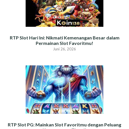
RTP Slot Hari Ini: Nikmati Kemenangan Besar dalam
Permainan Slot Favoritmu!
Juni 26, 2026
RTP Slot PG: Mainkan Slot Favoritmu dengan Peluang