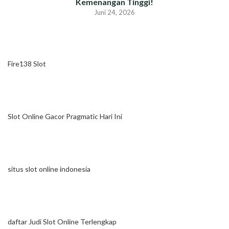
Kemenangan Tinggi!
Juni 24, 2026
Fire138 Slot
Slot Online Gacor Pragmatic Hari Ini
situs slot online indonesia
daftar Judi Slot Online Terlengkap